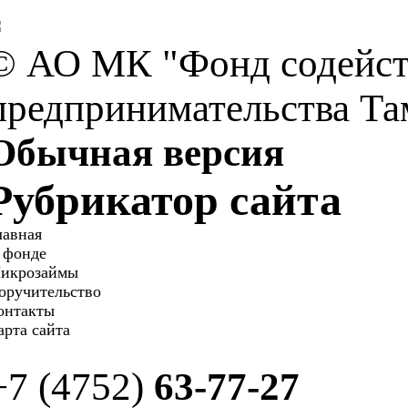
© АО МК "Фонд содейств
предпринимательства Та
Обычная версия
Рубрикатор сайта
лавная
 фонде
икрозаймы
оручительство
онтакты
арта сайта
+7 (4752)
63-77-27