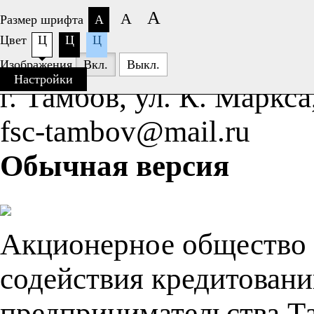
А
А
Размер шрифта
А
Цвет
Ц
Ц
Ц
+7 (4752)
63-77-26
Изображения
Вкл.
Выкл.
Настройки
г. Тамбов, ул. К. Маркса
fsc-tambov@mail.ru
Обычная версия
Акционерное общество
содействия кредитовани
предпринимательства Т