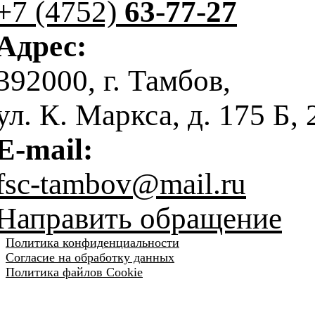
+7 (4752)
63-77-27
Адрес:
392000, г. Тамбов,
ул. К. Маркса, д. 175 Б, 
E-mail:
fsc-tambov@mail.ru
Направить обращение
Политика конфиденциальности
Согласие на обработку данных
Политика файлов Cookie