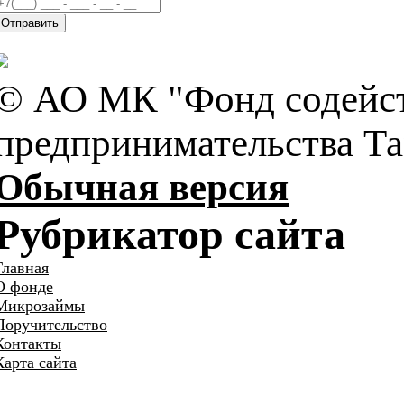
Отправить
© АО МК "Фонд содейст
предпринимательства Та
Обычная версия
Рубрикатор сайта
Главная
О фонде
Микрозаймы
Поручительство
Контакты
Карта сайта