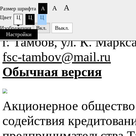
А
А
Размер шрифта
А
Цвет
Ц
Ц
Ц
+7 (4752)
63-77-26
Изображения
Вкл.
Выкл.
Настройки
г. Тамбов, ул. К. Маркса
fsc-tambov@mail.ru
Обычная версия
Акционерное общество
содействия кредитован
предпринимательства Т