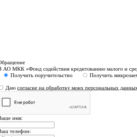
Обращение
В АО МКК «Фонд содействия кредитованию малого и сре
Получить поручительство
Получить микрозае
Даю
согласие на обработку моих персональных данны
Ваше имя:
Ваш телефон: