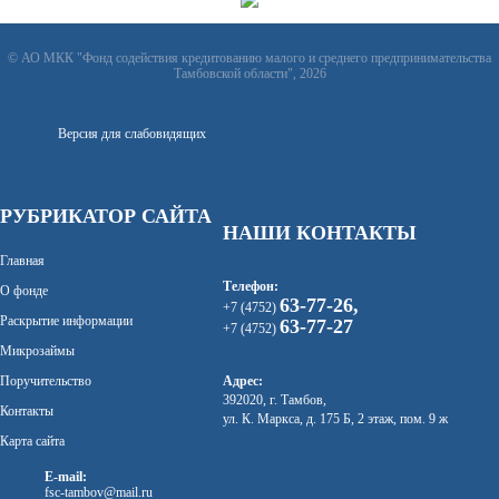
© АО МКК "Фонд содействия кредитованию малого и среднего предпринимательства
Тамбовской области", 2026
Версия для слабовидящих
РУБРИКАТОР САЙТА
НАШИ КОНТАКТЫ
Главная
Телефон:
О фонде
63-77-26,
+7 (4752)
Раскрытие информации
63-77-27
+7 (4752)
Микрозаймы
Поручительство
Адрес:
392020, г. Тамбов,
Контакты
ул. К. Маркса, д. 175 Б, 2 этаж, пом. 9 ж
Карта сайта
E-mail:
fsc-tambov@mail.ru