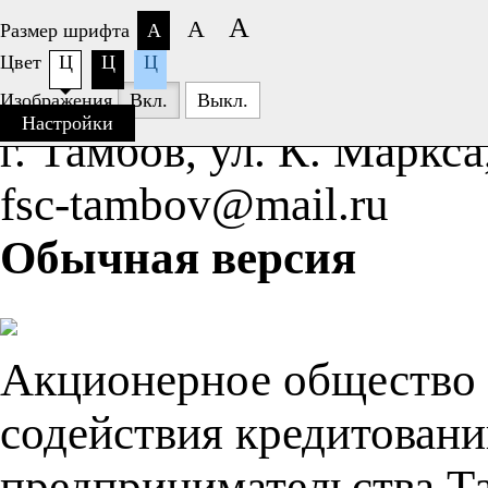
А
А
Размер шрифта
А
Цвет
Ц
Ц
Ц
+7 (4752)
63-77-26
Изображения
Вкл.
Выкл.
Настройки
г. Тамбов, ул. К. Маркса
fsc-tambov@mail.ru
Обычная версия
Акционерное общество
содействия кредитовани
предпринимательства Т