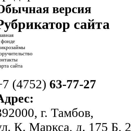
Обычная версия
Рубрикатор сайта
лавная
 фонде
икрозаймы
оручительство
онтакты
арта сайта
+7 (4752)
63-77-27
Адрес:
392000, г. Тамбов,
ул. К. Маркса, д. 175 Б, 