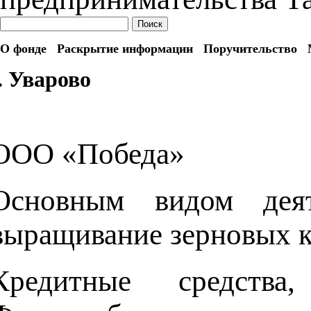
Поиск
О фонде
Раскрытие информации
Поручительство
. Уварово
ООО «Победа»
Основным видом дея
выращивание зерновых к
Кредитные средства