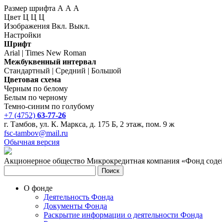
Размер шрифта
А
А
А
Цвет
Ц
Ц
Ц
Изображения
Вкл.
Выкл.
Настройки
Шрифт
Arial
|
Times New Roman
Межбуквенный интервал
Стандартный
|
Средний
|
Большой
Цветовая схема
Черным по белому
Белым по черному
Темно-синим по голубому
+7 (4752)
63-77-26
г. Тамбов, ул. К. Маркса, д. 175 Б, 2 этаж, пом. 9 ж
fsc-tambov@mail.ru
Обычная версия
Акционерное общество Микрокредитная компания «Фонд содей
Поиск
О фонде
Деятельность Фонда
Документы Фонда
Раскрытие информации о деятельности Фонда