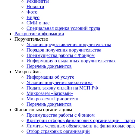
Реквизиты
Новости
Фото
Видео
СМИ о нас
Специальная оценка условий труда
Раскрытие информации
Поручительство
Условия предоставления поручительства
Порядок получения поручительства
Преимущества работы с Фондом
Информация о выданных поручительствах
Перечень документов
Микрозаймы
Информация об услуге
Условия получения микрозайма
Подать заявку онлайн на МСП.РФ
Микрозаем «Базовый»
Микрозаем «Приоритет»
Перечень документов
Финансовым организациям
Преимущества работы с Фондом
Критерии отборов финансовых организаций – парт
Лимиты условных обязательств на финансовые орг
Отбор страховых организаций