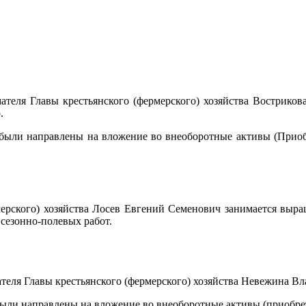
теля Главы крестьянского (фермерского) хозяйства Востриков
р.
 были направлены на вложение во внеоборотные активы (Приобр
ерского) хозяйства Лосев Евгений Семенович занимается выра
сезонно-полевых работ.
ля Главы крестьянского (фермерского) хозяйства Невежина Вл
были направлены на вложение во внеоборотные активы (приобре