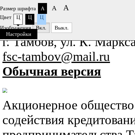
А
А
Размер шрифта
А
Цвет
Ц
Ц
Ц
+7 (4752)
63-77-26
Изображения
Вкл.
Выкл.
Настройки
г. Тамбов, ул. К. Маркса
fsc-tambov@mail.ru
Обычная версия
Акционерное общество
содействия кредитован
предпринимательства Т