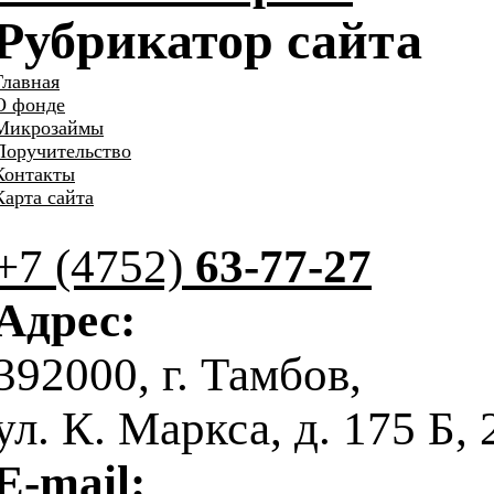
Рубрикатор сайта
Главная
О фонде
Микрозаймы
Поручительство
Контакты
Карта сайта
+7 (4752)
63-77-27
Адрес:
392000, г. Тамбов,
ул. К. Маркса, д. 175 Б, 
E-mail: