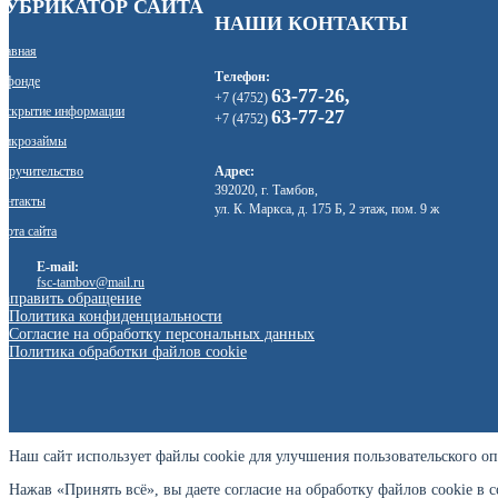
РУБРИКАТОР САЙТА
НАШИ КОНТАКТЫ
лавная
Телефон:
 фонде
63-77-26,
+7 (4752)
аскрытие информации
63-77-27
+7 (4752)
икрозаймы
оручительство
Адрес:
392020, г. Тамбов,
онтакты
ул. К. Маркса, д. 175 Б, 2 этаж, пом. 9 ж
арта сайта
E-mail:
fsc-tambov@mail.ru
Направить обращение
Политика конфиденциальности
Согласие на обработку персональных данных
Политика обработки файлов cookie
Наш сайт использует файлы cookie для улучшения пользовательского о
Нажав «Принять всё», вы даете согласие на обработку файлов cookie в 