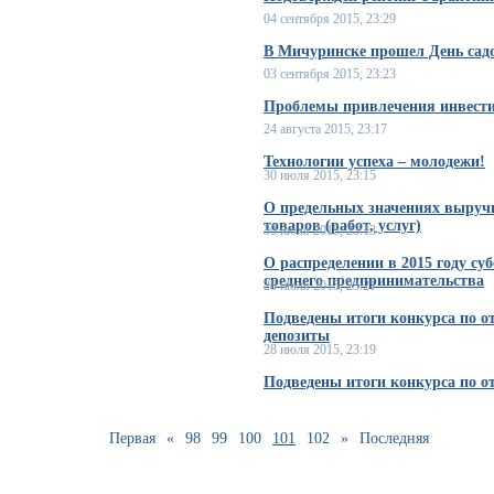
04 сентября 2015, 23:29
В Мичуринске прошел День сад
03 сентября 2015, 23:23
Проблемы привлечения инвести
24 августа 2015, 23:17
Технологии успеха – молодежи!
30 июля 2015, 23:15
О предельных значениях выручк
товаров (работ, услуг)
30 июля 2015, 23:13
О распределении в 2015 году су
среднего предпринимательства
28 июля 2015, 23:21
Подведены итоги конкурса по о
депозиты
28 июля 2015, 23:19
Подведены итоги конкурса по о
Первая
«
98
99
100
101
102
»
Последняя