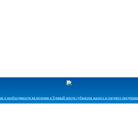
е о необходимости включения в Единый реестр субъектов малого и среднего предприн