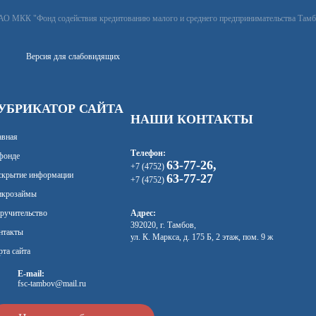
АО МКК "Фонд содействия кредитованию малого и среднего предпринимательства Тамбо
Версия для слабовидящих
УБРИКАТОР САЙТА
НАШИ КОНТАКТЫ
авная
Телефон:
фонде
63-77-26,
+7 (4752)
скрытие информации
63-77-27
+7 (4752)
крозаймы
ручительство
Адрес:
392020, г. Тамбов,
нтакты
ул. К. Маркса, д. 175 Б, 2 этаж, пом. 9 ж
рта сайта
E-mail:
fsc-tambov@mail.ru