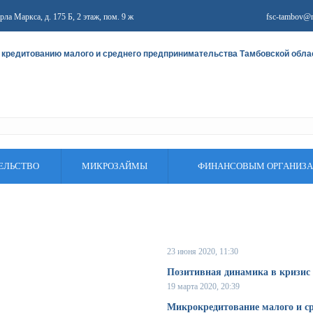
арла Маркса, д. 175 Б, 2 этаж, пом. 9 ж
fsc-tambov@m
 кредитованию малого и среднего предпринимательства Тамбовской обла
ЕЛЬСТВО
МИКРОЗАЙМЫ
ФИНАНСОВЫМ ОРГАНИЗ
23 июня 2020, 11:30
Позитивная динамика в кризис
19 марта 2020, 20:39
Микрокредитование малого и ср