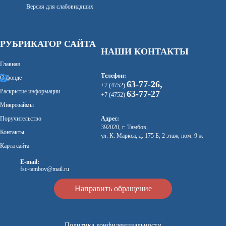
Версия для слабовидящих
РУБРИКАТОР САЙТА
НАШИ КОНТАКТЫ
Главная
Телефон:
О фонде
63-77-26,
+7 (4752)
Раскрытие информации
63-77-27
+7 (4752)
Микрозаймы
Поручительство
Адрес:
392020, г. Тамбов,
Контакты
ул. К. Маркса, д. 175 Б, 2 этаж, пом. 9 ж
Карта сайта
E-mail:
fsc-tambov@mail.ru
Направить обращение
Политика конфиденциальности