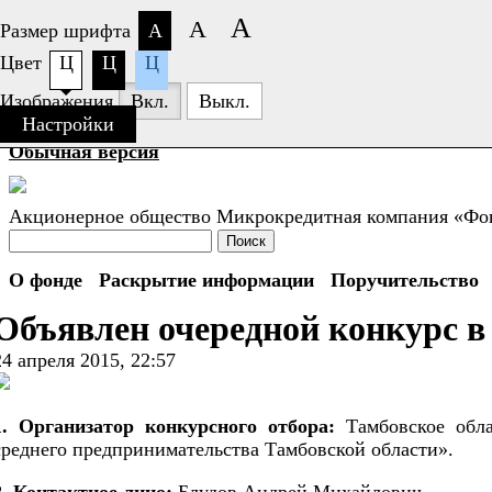
А
А
Размер шрифта
А
Цвет
Ц
Ц
Ц
+7 (4752)
63-77-26
Изображения
Вкл.
Выкл.
г. Тамбов, ул. К. Маркса, д. 175 Б, 2 этаж, пом. 9 ж
Настройки
fsc-tambov@mail.ru
Обычная версия
Акционерное общество Микрокредитная компания «Фонд
Поиск
О фонде
Раскрытие информации
Поручительство
Объявлен очередной конкурс в 
24 апреля 2015, 22:57
1. Организатор конкурсного отбора:
Тамбовское обла
среднего предпринимательства Тамбовской области».