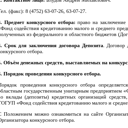
2. Контактное лицо:
Блудов Андрей Михайлович.
Тел. (факс): 8 (4752) 63-07-26, 63-07-27.
3. Предмет конкурсного отбора:
право на заключение
«Фонд содействия кредитованию малого и среднего пред
полученных из федерального и областного бюджетов (Дого
4. Срок для заключения договора Депозита
. Договор 
конкурсного отбора.
5. Объём денежных средств, выставляемых на конкурс
6. Порядок проведения конкурсного отбора.
Порядок проведения конкурсного отбора определяет
областным государственным унитарным предприятием «Ф
во вклады (депозиты) кредитных организаций средств
ТОГУП «Фонд содействия кредитованию малого и среднег
С Положением можно ознакомиться на сайте Организат
Организатора конкурсного отбора.