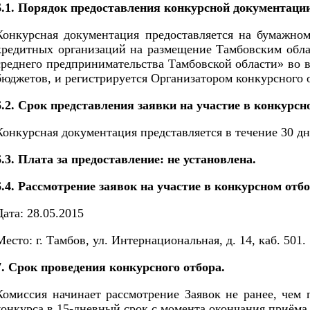
6.1. Порядок предоставления конкурсной документаци
Конкурсная документация предоставляется на бумажно
кредитных организаций на размещение Тамбовским обл
среднего предпринимательства Тамбовской области» во в
бюджетов, и регистрируется Организатором конкурсного 
6.2. Срок представления заявки на участие в конкурсн
Конкурсная документация представляется в течение 30 д
6.3. Плата за предоставление: не установлена.
6.4. Рассмотрение заявок на участие в конкурсном отб
Дата: 28.05.2015
Место: г. Тамбов, ул. Интернациональная, д. 14, каб. 501.
7. Срок проведения конкурсного отбора.
Комиссия начинает рассмотрение Заявок не ранее, чем
конкурса в 15-дневный срок с момента окончания приёма 