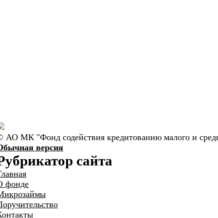
© АО МК "Фонд содействия кредитованию малого и средн
Обычная версия
Рубрикатор сайта
Главная
О фонде
Микрозаймы
Поручительство
Контакты