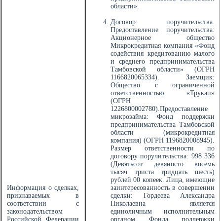
области».
Договор поручительства.
Предоставление поручительства:
Акционерное общество
Микрокредитная компания «Фонд
содействия кредитованию малого
и среднего предпринимательства
Тамбовской области» (ОГРН
1166820065334). Заемщик:
Общество с ограниченной
ответственностью «Трукап»
(ОГРН
1226800002780).Предоставление
микрозайма: Фонд поддержки
предпринимательства Тамбовской
области (микрокредитная
компания) (ОГРН 1196820008945).
Размер ответственности по
договору поручительства: 998 336
(Девятьсот девяносто восемь
тысяч триста тридцать шесть)
рублей 00 копеек. Лица, имеющие
Информация о сделках,
заинтересованность в совершении
признаваемых в
сделки: Гордеева Александра
соответствии с
Николаевна является
законодательством
единоличным исполнительным
Российской Федерации
органом Фонда поддержки