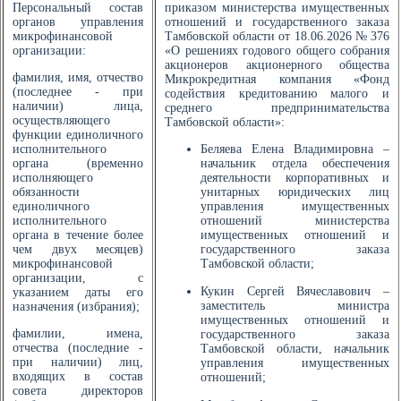
Персональный состав
приказом министерства имущественных
органов управления
отношений и государственного заказа
микрофинансовой
Тамбовской области от 18.06.2026 № 376
организации:
«О решениях годового общего собрания
акционеров акционерного общества
фамилия, имя, отчество
Микрокредитная компания «Фонд
(последнее - при
содействия кредитованию малого и
наличии) лица,
среднего предпринимательства
осуществляющего
Тамбовской области»:
функции единоличного
исполнительного
Беляева Елена Владимировна –
органа (временно
начальник отдела обеспечения
исполняющего
деятельности корпоративных и
обязанности
унитарных юридических лиц
единоличного
управления имущественных
исполнительного
отношений министерства
органа в течение более
имущественных отношений и
чем двух месяцев)
государственного заказа
микрофинансовой
Тамбовской области;
организации, с
Кукин Сергей Вячеславович –
указанием даты его
заместитель министра
назначения (избрания);
имущественных отношений и
фамилии, имена,
государственного заказа
отчества (последние -
Тамбовской области, начальник
при наличии) лиц,
управления имущественных
входящих в состав
отношений;
совета директоров