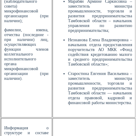
(наблюдательного
Марабян Армине Саркисовна –
совета)
заместитель министра
микрофинансовой
промышленности, торговли и
организации (при
развития предпринимательства
наличии);
Тамбовской области – начальник
управления по развитию
фамилии, имена,
предпринимательства;
отчества (последние -
при наличии) лиц,
Незнанова Елена Владимировна –
осуществляющих
начальник отдела предоставления
функции членов
поручительств АО МКК «Фонд
коллегиального
содействия кредитованию малого
исполнительного
и среднего предпринимательства
органа
Тамбовской области»;
микрофинансовой
организации (при
Старостина Евгения Васильевна –
наличии).
заместитель министра
промышленности, торговли и
развития предпринимательства
Тамбовской области — начальник
отдела правовой, кадровой и
финансовой работы министерства.
Информация о
структуре и составе